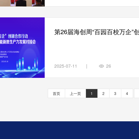
第26届海创周“百园百校万企
发展对接会成功举办
2025-07-11
26
首页
上一页
1
2
3
4